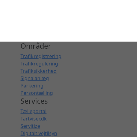
Områder
Trafikregistrering
Trafikregulering
Trafiksikkerhed
Signalanlæg
Parkering
Persontælling
Services
Tælleportal
Fartviser.dk
Servitize
Digitalt vejtilsyn