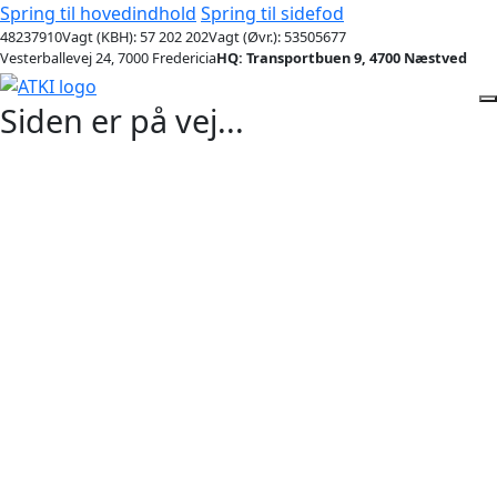
Spring til hovedindhold
Spring til sidefod
48237910
Vagt (KBH): 57 202 202
Vagt (Øvr.): 53505677
Vesterballevej 24, 7000 Fredericia
HQ: Transportbuen 9, 4700 Næstved
Siden er på vej...