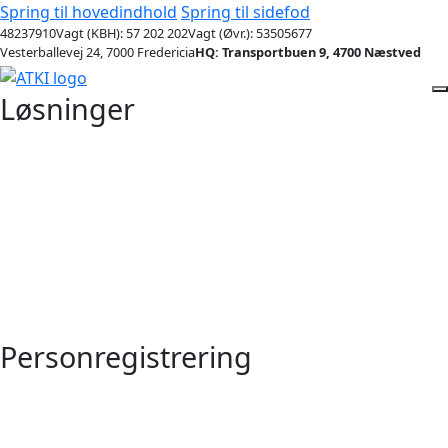
Spring til hovedindhold
Spring til sidefod
48237910
Vagt (KBH): 57 202 202
Vagt (Øvr.): 53505677
Vesterballevej 24, 7000 Fredericia
HQ: Transportbuen 9, 4700 Næstved
Løsninger
Personregistrering