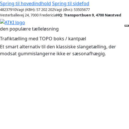
Spring til hovedindhold
Spring til sidefod
48237910
Vagt (KBH): 57 202 202
Vagt (Øvr.): 53505677
Vesterballevej 24, 7000 Fredericia
HQ: Transportbuen 9, 4700 Næstved
den populære tælleløsning
Trafiktælling med TOPO boks / kantpæl
Et smart alternativ til den klassiske slangetælling, der
modsat gummislangerne ikke er sæsonafhægig.