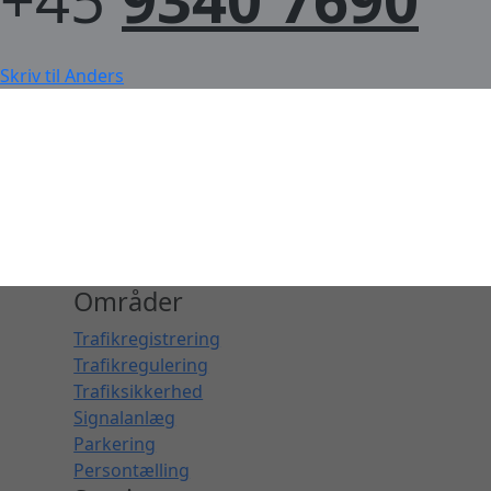
Skriv til Anders
Områder
Trafikregistrering
Trafikregulering
Trafiksikkerhed
Signalanlæg
Parkering
Persontælling