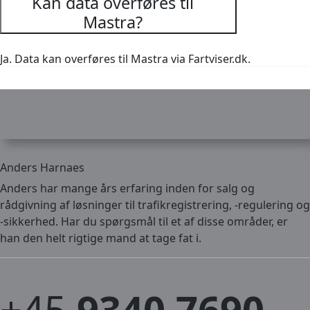
Kan data overføres til
Mastra?
Ja. Data kan overføres til Mastra via Fartviser.dk.
Anders Harnaes
Anders har mange års erfaring inden for salg og
rådgivning af løsninger til trafikregistrering, -regulering og
-sikkerhed. Har du spørgsmål til et af disse områder, er
han den helt rigtige mand at tage fat i.
+45
9340 7690