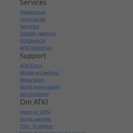
Services
Tælleportal
Fartviser.dk
Servitize
Digitalt vejtilsyn
ATKIpark24
ATKI Webshop
Support
ATKI Docs
Mistet en tælling?
Reparation
Bestil reservedele
Serviceattest
Om ATKI
Hvem er ATKI
Vores værdier
CSR - Vi støtter