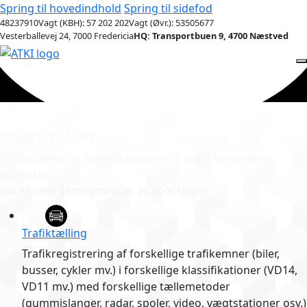
Spring til hovedindhold
Spring til sidefod
48237910
Vagt (KBH): 57 202 202
Vagt (Øvr.): 53505677
Vesterballevej 24, 7000 Fredericia
HQ: Transportbuen 9, 4700 Næstved
Fremtidens trafikløsninger
Hvad vi kan
Vi håndterer alt fra små opgaver til store komplekse
projekter.
Vores seks kerneområder er som følger:
Trafiktælling
Trafikregistrering af forskellige trafikemner (biler,
busser, cykler mv.) i forskellige klassifikationer (VD14,
VD11 mv.) med forskellige tællemetoder
(gummislanger, radar, spoler, video, vægtstationer osv.)