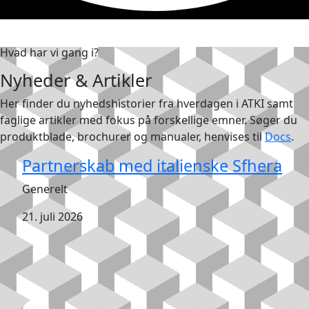
Hvad har vi gang i?
Nyheder & Artikler
Her finder du nyhedshistorier fra hverdagen i ATKI samt
faglige artikler med fokus på forskellige emner. Søger du
produktblade, brochurer og manualer, henvises til
Docs
.
Partnerskab med italienske Sfhera
Generelt
21. juli 2026