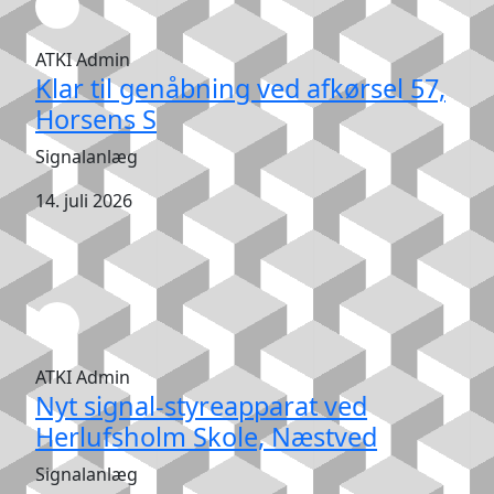
ATKI Admin
Klar til genåbning ved afkørsel 57,
Horsens S
Signalanlæg
14. juli 2026
ATKI Admin
Nyt signal-styreapparat ved
Herlufsholm Skole, Næstved
Signalanlæg