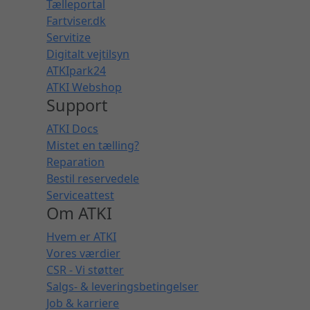
Tælleportal
Fartviser.dk
Servitize
Digitalt vejtilsyn
ATKIpark24
ATKI Webshop
Support
ATKI Docs
Mistet en tælling?
Reparation
Bestil reservedele
Serviceattest
Om ATKI
Hvem er ATKI
Vores værdier
CSR - Vi støtter
Salgs- & leveringsbetingelser
Job & karriere