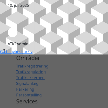
10. juli 2026
ATKI Admin
Gå til nyhedsarkiv
Områder
Trafikregistrering
Trafikregulering
Trafiksikkerhed
Signalanlæg
Parkering
Persontælling
Services