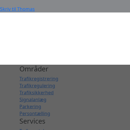
Skriv til Thomas
Områder
Trafikregistrering
Trafikregulering
Trafiksikkerhed
Signalanlæg
Parkering
Persontælling
Services