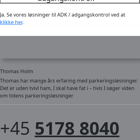
Ja. Se vores løsninger til ADK / adgangskontrol ved at
klikke her
.
Thomas Holm
Thomas har mange års erfaring med parkeringsløsninger.
Det er uden tvivl ham, I skal have fat i – hvis I søger viden
om tidens parkeringsløsninger
+45
5178 8040