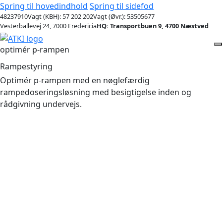
Spring til hovedindhold
Spring til sidefod
48237910
Vagt (KBH): 57 202 202
Vagt (Øvr.): 53505677
Vesterballevej 24, 7000 Fredericia
HQ: Transportbuen 9, 4700 Næstved
optimér p-rampen
Rampestyring
Optimér p-rampen med en nøglefærdig
rampedoseringsløsning med besigtigelse inden og
rådgivning undervejs.