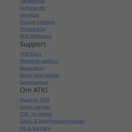
Tælleportal
Fartviser.dk
Servitize
Digitalt vejtilsyn
ATKIpark24
ATKI Webshop
Support
ATKI Docs
Mistet en tælling?
Reparation
Bestil reservedele
Serviceattest
Om ATKI
Hvem er ATKI
Vores værdier
CSR - Vi støtter
Salgs- & leveringsbetingelser
Job & karriere