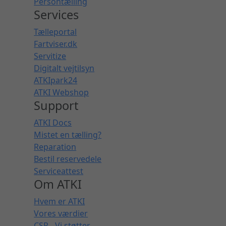
Persontælling
Services
Tælleportal
Fartviser.dk
Servitize
Digitalt vejtilsyn
ATKIpark24
ATKI Webshop
Support
ATKI Docs
Mistet en tælling?
Reparation
Bestil reservedele
Serviceattest
Om ATKI
Hvem er ATKI
Vores værdier
CSR - Vi støtter