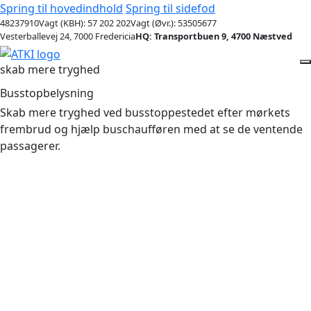
Spring til hovedindhold
Spring til sidefod
48237910
Vagt (KBH): 57 202 202
Vagt (Øvr.): 53505677
Vesterballevej 24, 7000 Fredericia
HQ: Transportbuen 9, 4700 Næstved
skab mere tryghed
Busstopbelysning
Skab mere tryghed ved busstoppestedet efter mørkets
frembrud og hjælp buschaufføren med at se de ventende
passagerer.