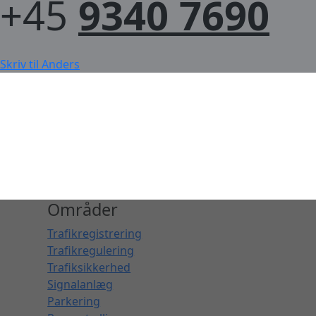
+45
9340 7690
Skriv til Anders
Områder
Trafikregistrering
Trafikregulering
Trafiksikkerhed
Signalanlæg
Parkering