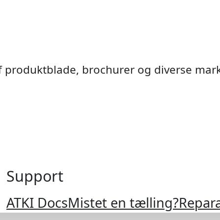
af produktblade, brochurer og diverse mar
Support
Krydsend
Fodgæ
Ramp
Cyke
VMS
Anti
ATKI Docs
Mistet en tælling?
Repara