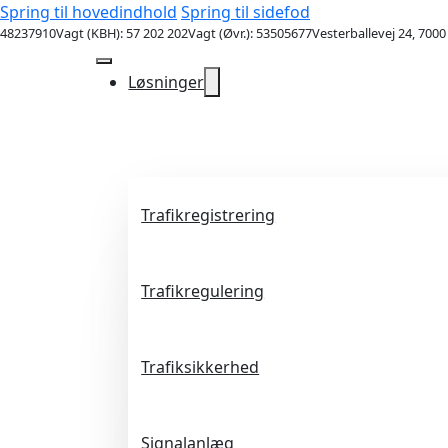
Spring til hovedindhold
Spring til sidefod
48237910
Vagt (KBH): 57 202 202
Vagt (Øvr.): 53505677
Vesterballevej 24, 7000
Løsninger
Trafikregistrering
Trafikregulering
Trafiksikkerhed
Signalanlæg