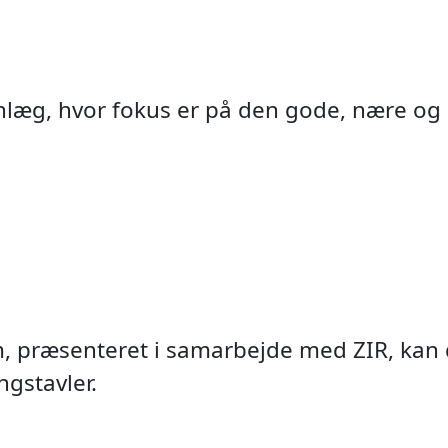
anlæg, hvor fokus er på den gode, nære og
 præsenteret i samarbejde med ZIR, kan du
A.I. pe
Byport
NavTe
Adga
Vide
Det
gstavler.