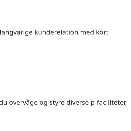
 langvarige kunderelation med kort
 overvåge og styre diverse p-faciliteter,
rsontælling
 fartviser
ch Radar
ng / ADK
otælling
ektorer