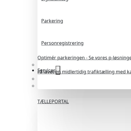
Parkering
Personregistrering
Optimér parkeringen - Se vores p-løsning
Services
Få lavet en midlertidig trafiktælling med 
TÆLLEPORTAL