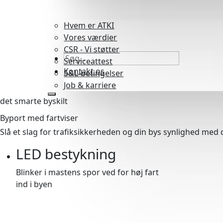
Hvem er ATKI
Vores værdier
CSR - Vi støtter
Serviceattest
Kontakt os
S&L-betingelser
Job & karriere
det smarte byskilt
Byport med fartviser
Slå et slag for trafiksikkerheden og din bys synlighed med
LED bestykning
Blinker i mastens spor ved for høj fart
ind i byen