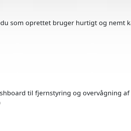
 du som oprettet bruger hurtigt og nemt ka
ashboard til fjernstyring og overvågning af 
Hastig
Skolev
TOPO 
Over
P-he
BP
)