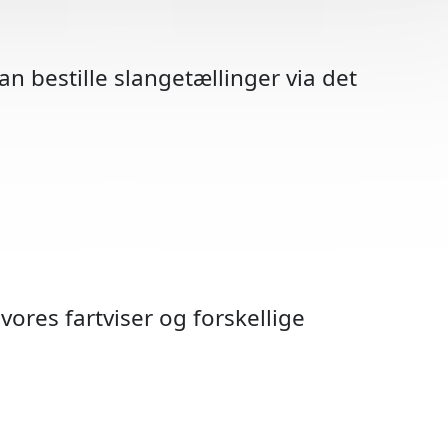
n bestille slangetællinger via det
vores fartviser og forskellige
hedstavler
arsel A22
boks/pæl
vågning
nvisning
 Radar