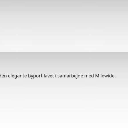
 den elegante byport lavet i samarbejde med Milewide.
Tilfred
Warni
Cykelr
AutoP
Marke
ANP