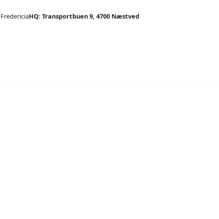
 Fredericia
HQ: Transportbuen 9, 4700 Næstved
Indendø
Slang
Lan
Sta
Far
To