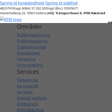
Spring til hovedindhold
Spring til sidefod
48237910
Vagt (KBH): 57 202 202
Vagt (Øvr.): 53505677
Vesterballevej 24, 7000 Fredericia
HQ: Transportbuen 9, 4700 Næstved
Områder
Trafikregistrering
Trafikregulering
Trafiksikkerhed
Signalanlæg
Parkering
Persontælling
Services
Tælleportal
Fartviser.dk
Servitize
Digitalt vejtilsyn
ATKIpark24
ATKI Webshop