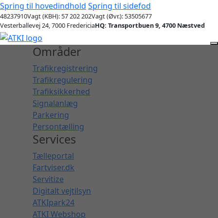
Spring til hovedindhold
Spring til sidefod
48237910
Vagt (KBH): 57 202 202
Vagt (Øvr.): 53505677
Vesterballevej 24, 7000 Fredericia
HQ: Transportbuen 9, 4700 Næstved
Områder
Trafikregistrering
Trafikregulering
Trafiksikkerhed
Signalanlæg
Parkering
Persontælling
Services
Tælleportal
Fartviser.dk
Servitize
Digitalt vejtilsyn
ATKIpark24
ATKI Webshop