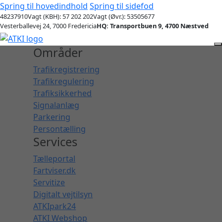
Spring til hovedindhold
Spring til sidefod
48237910
Vagt (KBH): 57 202 202
Vagt (Øvr.): 53505677
Vesterballevej 24, 7000 Fredericia
HQ: Transportbuen 9, 4700 Næstved
Områder
Trafikregistrering
Trafikregulering
Trafiksikkerhed
Signalanlæg
Parkering
Persontælling
Services
Tælleportal
Fartviser.dk
Servitize
Digitalt vejtilsyn
ATKIpark24
ATKI Webshop