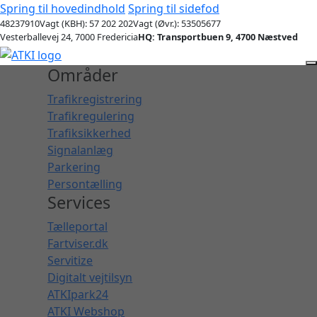
Spring til hovedindhold
Spring til sidefod
48237910
Vagt (KBH): 57 202 202
Vagt (Øvr.): 53505677
Vesterballevej 24, 7000 Fredericia
HQ: Transportbuen 9, 4700 Næstved
Områder
Trafikregistrering
Trafikregulering
Trafiksikkerhed
Signalanlæg
Parkering
Persontælling
Services
Tælleportal
Fartviser.dk
Servitize
Digitalt vejtilsyn
ATKIpark24
ATKI Webshop