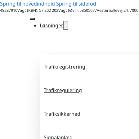
Spring til hovedindhold
Spring til sidefod
48237910
Vagt (KBH): 57 202 202
Vagt (Øvr.): 53505677
Vesterballevej 24, 7000
Løsninger
Trafikregistrering
Trafikregulering
Trafiksikkerhed
Signalanlæg