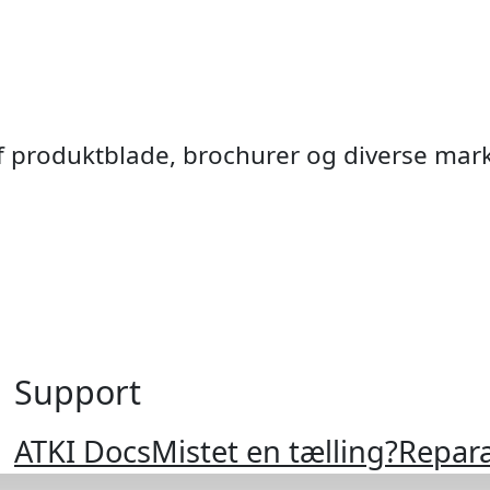
af produktblade, brochurer og diverse mar
Support
Krydsend
Fodgæ
Ramp
Cyke
VMS
Anti
ATKI Docs
Mistet en tælling?
Repara