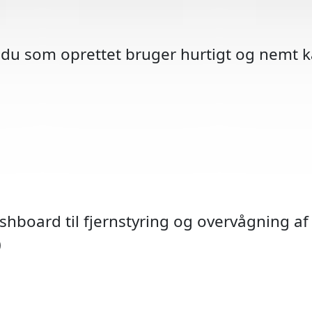
 du som oprettet bruger hurtigt og nemt ka
ashboard til fjernstyring og overvågning af 
Hastig
Skolev
TOPO 
Over
P-he
BP
)