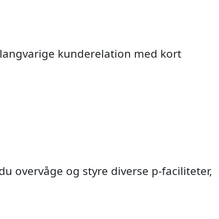
 langvarige kunderelation med kort
 overvåge og styre diverse p-faciliteter,
rsontælling
 fartviser
ch Radar
ng / ADK
otælling
ektorer