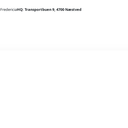
 Fredericia
HQ: Transportbuen 9, 4700 Næstved
Indendø
Slang
Lan
Sta
Far
To