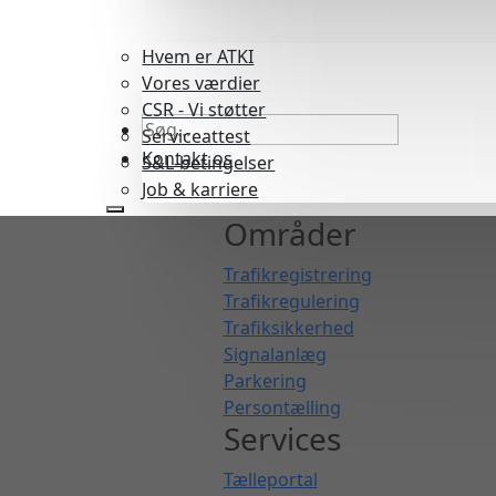
Hvem er ATKI
Vores værdier
CSR - Vi støtter
Serviceattest
Kontakt os
S&L-betingelser
Job & karriere
Områder
Trafikregistrering
Trafikregulering
Trafiksikkerhed
Signalanlæg
Parkering
Persontælling
Services
Tælleportal