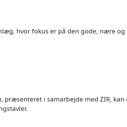
anlæg, hvor fokus er på den gode, nære og
 præsenteret i samarbejde med ZIR, kan du
A.I. pe
Byport
NavTe
Adga
Vide
Det
gstavler.