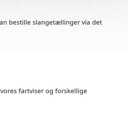
n bestille slangetællinger via det
vores fartviser og forskellige
hedstavler
arsel A22
boks/pæl
vågning
nvisning
 Radar