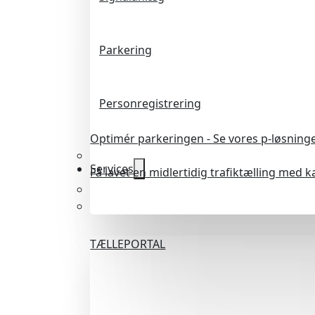
Parkering
Personregistrering
Optimér parkeringen - Se vores p-løsning
Services
Få lavet en midlertidig trafiktælling med 
TÆLLEPORTAL