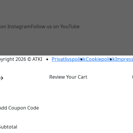
 on Instagram
Follow us on YouTube
yright 2026 © ATKI
Privatlivspolitik
Cookiepolitik
Impres
Review Your Cart
Add Coupon Code
Subtotal