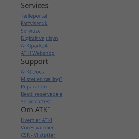
Services
Tælleportal
Fartviser.dk
Servitize
Digitalt vejtilsyn
ATKIpark24
ATKI Webshop
Support
ATKI Docs
Mistet en tælling?
Reparation
Bestil reservedele
Serviceattest
Om ATKI
Hvem er ATKI
Vores værdier
CSR - Vi støtter