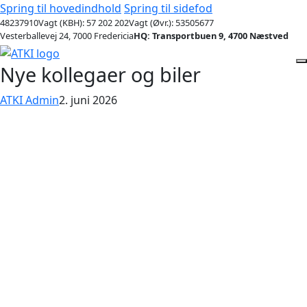
Spring til hovedindhold
Spring til sidefod
48237910
Vagt (KBH): 57 202 202
Vagt (Øvr.): 53505677
Vesterballevej 24, 7000 Fredericia
HQ: Transportbuen 9, 4700 Næstved
Nye kollegaer og biler
ATKI Admin
2. juni 2026