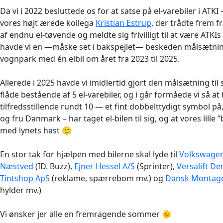
Da vi i 2022 besluttede os for at satse på el-varebiler i ATK
vores højt ærede kollega
Kristian Estrup
, der trådte frem
af endnu el-tøvende og meldte sig frivilligt til at være ATKIs
havde vi en —måske set i bakspejlet— beskeden målsætnin
vognpark med én elbil om året fra 2023 til 2025.
Allerede i 2025 havde vi imidlertid gjort den målsætning t
flåde bestående af 5 el-varebiler, og i går formåede vi så at 
tilfredsstillende rundt 10 — et fint dobbelttydigt symbol på,
og fru Danmark – har taget el-bilen til sig, og at vores lille
med lynets hast 🙂
En stor tak for hjælpen med bilerne skal lyde til
Volkswagen
Næstved
(ID. Buzz),
Ejner Hessel A/S
(Sprinter),
Versalift D
Tintshop ApS
(reklame, spærrebom mv.) og
Dansk Montage
hylder mv.)
Vi ønsker jer alle en fremragende sommer 🌞