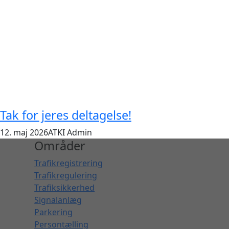
Tak for jeres deltagelse!
12. maj 2026
ATKI Admin
Områder
Trafikregistrering
Trafikregulering
Trafiksikkerhed
Signalanlæg
Parkering
Persontælling