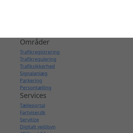
Områder
Trafikregistrering
Trafikregulering
Trafiksikkerhed
Signalanlæg
Parkering
Persontælling
Services
Tælleportal
Fartviser.dk
Servitize
Digitalt vejtilsyn