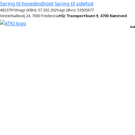
Spring til hovedindhold
Spring til sidefod
48237910
Vagt (KBH): 57 202 202
Vagt (Øvr.): 53505677
Vesterballevej 24, 7000 Fredericia
HQ: Transportbuen 9, 4700 Næstved