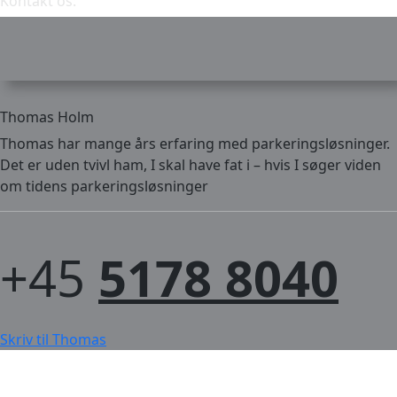
Kontakt os:
Thomas Holm
Thomas har mange års erfaring med parkeringsløsninger.
Det er uden tvivl ham, I skal have fat i – hvis I søger viden
om tidens parkeringsløsninger
+45
5178 8040
Skriv til Thomas