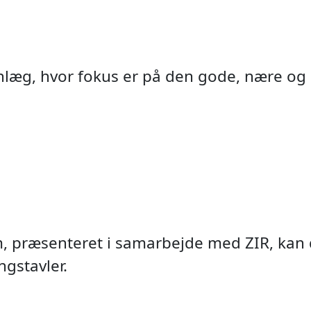
anlæg, hvor fokus er på den gode, nære og
 præsenteret i samarbejde med ZIR, kan du
A.I. pe
Byport
NavTe
Adga
Vide
Det
gstavler.