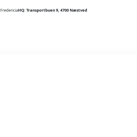
 Fredericia
HQ: Transportbuen 9, 4700 Næstved
Indendø
Slang
Lan
Sta
Far
To