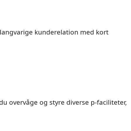
 langvarige kunderelation med kort
 overvåge og styre diverse p-faciliteter,
rsontælling
 fartviser
ch Radar
ng / ADK
otælling
ektorer