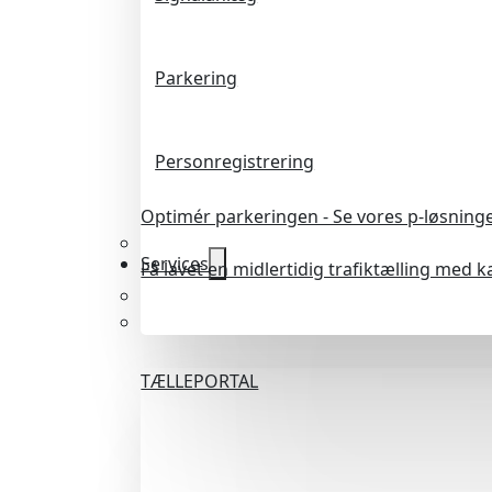
Parkering
Personregistrering
Optimér parkeringen - Se vores p-løsning
Services
Få lavet en midlertidig trafiktælling med 
TÆLLEPORTAL