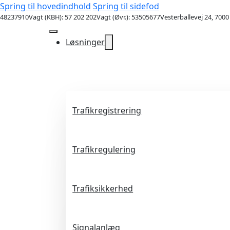
Spring til hovedindhold
Spring til sidefod
48237910
Vagt (KBH): 57 202 202
Vagt (Øvr.): 53505677
Vesterballevej 24, 7000
Løsninger
Trafikregistrering
Trafikregulering
Trafiksikkerhed
Signalanlæg