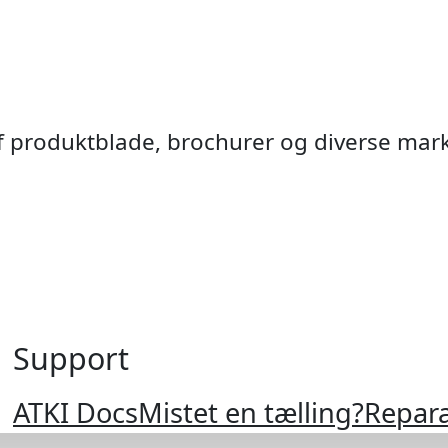
af produktblade, brochurer og diverse mar
Support
Krydsend
Fodgæ
Ramp
Cyke
VMS
Anti
ATKI Docs
Mistet en tælling?
Repara