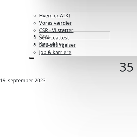
Hvem er ATKI
Vores værdier
CSR - Vi støtter
Serviceattest
Kontakt os
S&L-betingelser
Job & karriere
35 
19. september 2023