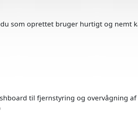
 du som oprettet bruger hurtigt og nemt ka
ashboard til fjernstyring og overvågning af 
Hastig
Skolev
TOPO 
Over
P-he
BP
)