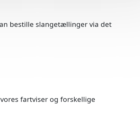
n bestille slangetællinger via det
vores fartviser og forskellige
hedstavler
arsel A22
boks/pæl
vågning
nvisning
 Radar