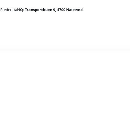
 Fredericia
HQ: Transportbuen 9, 4700 Næstved
Indendø
Slang
Lan
Sta
Far
To