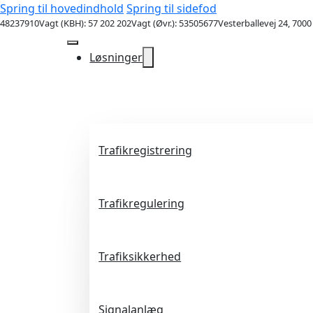
Spring til hovedindhold
Spring til sidefod
48237910
Vagt (KBH): 57 202 202
Vagt (Øvr.): 53505677
Vesterballevej 24, 7000
Løsninger
Trafikregistrering
Trafikregulering
Trafiksikkerhed
Signalanlæg