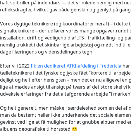
haft solbriller på indendørs — det vrimlede nemlig med n
refleksdragter, hvilket gav både genskin og genlyd på gan
Vores dygtige teknikere (og koordinatorer heraf) – i dette 
signalteknikere – der udfører vores mange opgaver rundt 
installation, drift og vedligehold af ITS-, trafiktælling- og p
nemlig trukket i det skinbarlige arbejdstøj og mødt ind til 
dage i læringens og vidensdelingens tegn.
Efter vi i 2022
fik en dedikeret ATKI-afdeling i Fredericia
har 
tælleteknikere i det fynske og jyske fået ”kortere til arbejde”
dejligt og helt efter hensigten – men det er nu alligevel e
lige at mødes ansigt til ansigt på tværs af det store skel vi
udveksle erfaringer fra det altafgørende arbejde ”i marken
Og helt generelt, men måske i særdeleshed som en del af d
man da bestemt heller ikke underkende det sociale eleme
gevinst ved lige at få mulighed for at gnubbe albuer med en
albuens geografiske tilhørssted 🙂