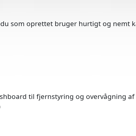
 du som oprettet bruger hurtigt og nemt ka
ashboard til fjernstyring og overvågning af 
Hastig
Skolev
TOPO 
Over
P-he
BP
)