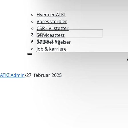
Hvem er ATKI
Vores værdier
CSR - Vi støtter
Serviceattest
Kontakt os
S&L-betingelser
Job & karriere
ATKI Admin
27. februar 2025