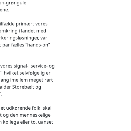
eon-grøngule
gene.
tilfælde primært vores
omkring i landet med
arkeringsløsninger, var
et par fælles “hands-on”
vores signal-, service- og
, hvilket selvfølgelig er
n gang imellem meget rart
 kalder Storebælt og
”.
et udkørende folk, skal
nt og den menneskelige
 kollega eller to, uanset