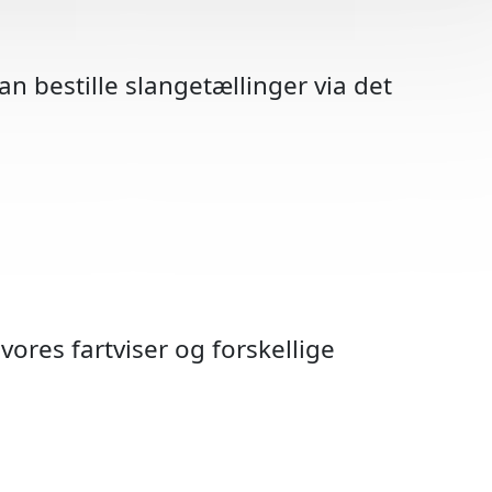
n bestille slangetællinger via det
vores fartviser og forskellige
hedstavler
arsel A22
boks/pæl
vågning
nvisning
 Radar