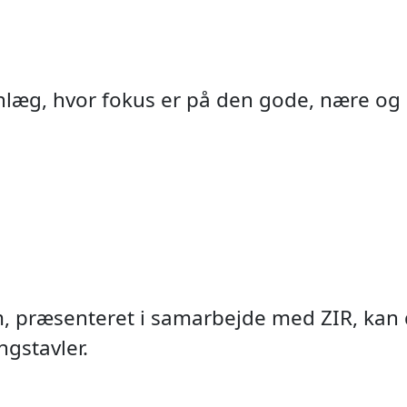
anlæg, hvor fokus er på den gode, nære og
 præsenteret i samarbejde med ZIR, kan du
A.I. pe
Byport
NavTe
Adga
Vide
Det
gstavler.