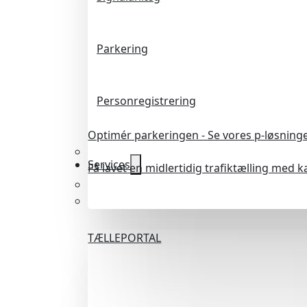
Parkering
Personregistrering
Optimér parkeringen - Se vores p-løsning
Services
Få lavet en midlertidig trafiktælling med 
TÆLLEPORTAL