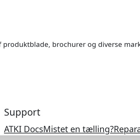
af produktblade, brochurer og diverse mar
Support
Krydsend
Fodgæ
Ramp
Cyke
VMS
Anti
ATKI Docs
Mistet en tælling?
Repara