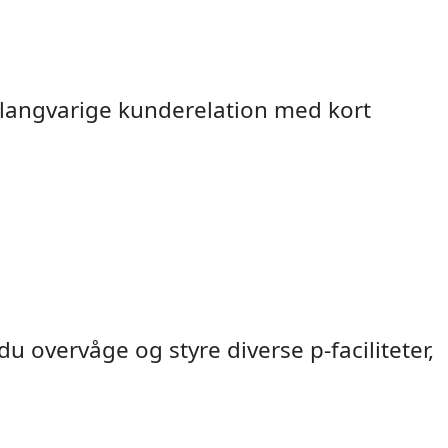
 langvarige kunderelation med kort
 overvåge og styre diverse p-faciliteter,
rsontælling
 fartviser
ch Radar
ng / ADK
otælling
ektorer