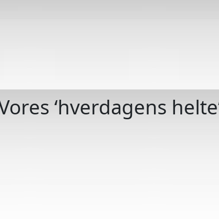
Vores ‘hverdagens helte
Tilfred
Warni
Cykelr
AutoP
Marke
ANP