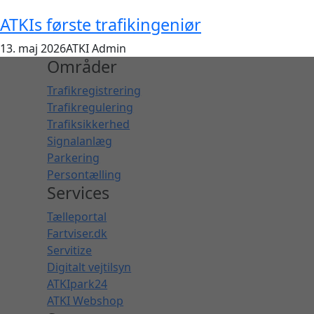
ATKIs første trafikingeniør
13. maj 2026
ATKI Admin
Områder
Trafikregistrering
Trafikregulering
Trafiksikkerhed
Signalanlæg
Parkering
Persontælling
Services
Tælleportal
Fartviser.dk
Servitize
Digitalt vejtilsyn
ATKIpark24
ATKI Webshop