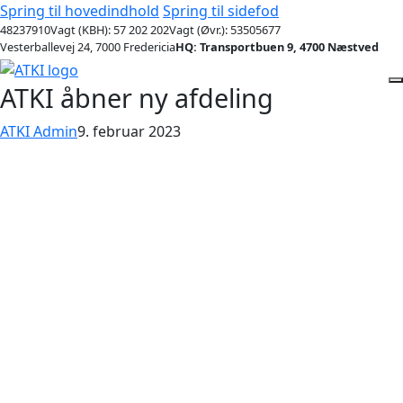
Spring til hovedindhold
Spring til sidefod
48237910
Vagt (KBH): 57 202 202
Vagt (Øvr.): 53505677
Vesterballevej 24, 7000 Fredericia
HQ: Transportbuen 9, 4700 Næstved
ATKI åbner ny afdeling
ATKI Admin
9. februar 2023