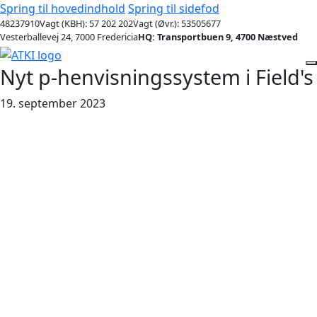
Spring til hovedindhold
Spring til sidefod
48237910
Vagt (KBH): 57 202 202
Vagt (Øvr.): 53505677
Vesterballevej 24, 7000 Fredericia
HQ: Transportbuen 9, 4700 Næstved
Nyt p-henvisningssystem i Field's
19. september 2023