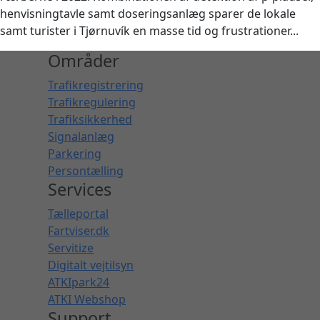
henvisningtavle samt doseringsanlæg sparer de lokale
samt turister i Tjørnuvík en masse tid og frustrationer...
Områder
Trafikregistrering
Trafikregulering
Trafiksikkerhed
Signalanlæg
Parkering
Persontælling
Services
Tælleportal
Fartviser.dk
Servitize
Digitalt vejtilsyn
ATKIpark24
ATKI Webshop
Support